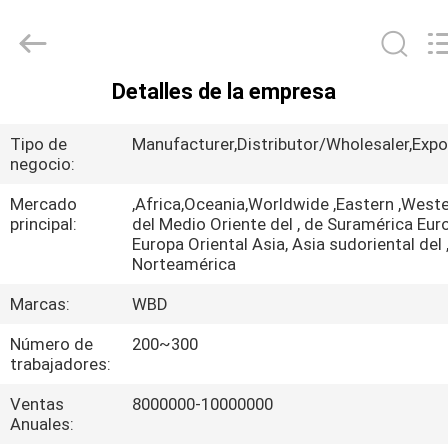
Guangzhou
Ylcaster
Metal
Co.,
Ltd..
All
Detalles de la empresa
Rights
HOGAR
Reserved.
Tipo de
Manufacturer,Distributor/Wholesaler,Expo
PRODUCTOS
negocio:
Mercado
,Africa,Oceania,Worldwide ,Eastern ,West
principal:
del Medio Oriente del , de Suramérica Eur
VIDEOS
Europa Oriental Asia, Asia sudoriental del 
Norteamérica
SOBRE
Marcas:
WBD
NOSOTROS
Número de
200~300
trabajadores:
VIAJE
Ventas
8000000-10000000
DE
Anuales: