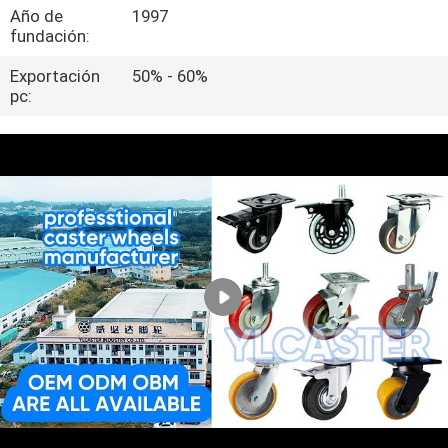
LA
Año de
1997
fundación:
FÁBRICA
Exportación
50% - 60%
pc:
CONTROL
DE
CALIDAD
ÉNTRENOS
EN
CONTACTO
CON
PIDA
UNA