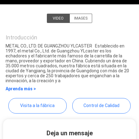
CITA
VIDEO
IMAGES
Guangzhou Ylcaster Metal
MAPA
Co., Ltd.
Introducción
DEL
METAL CO., LTD. DE GUANGZHOU YLCASTER Establecido en
SITIO
1997, el metal Co., Ltd. de Guangzhou YLcaster es los
echadores y el fabricante más famoso de la carretilla de la
mano, proveedor y exportador en China. Cubriendo un área de
35.000 metros cuadrados, nuestra fábrica está situada en la
PRIVACY
ciudad de Yangjiang, la provincia de Guangdong con más de 20
expertos y cerca de 250 trabajadores que enganchan a la
POLICY
innovación, a la creación y a
Aprenda más >
Visita a la fábrica
Control de Calidad
Deja un mensaje