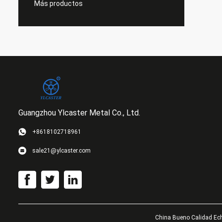
Más productos
Guangzhou Ylcaster Metal Co., Ltd.
+8618102718961
sale21@ylcaster.com
China Bueno Calidad Echa