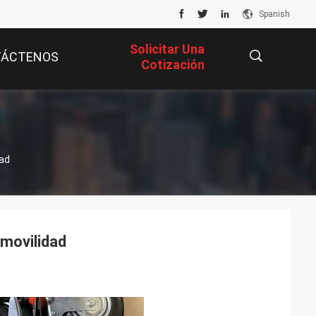
Spanish
Solicitar Una
TÁCTENOS
Cotización
描
dad
述
 movilidad