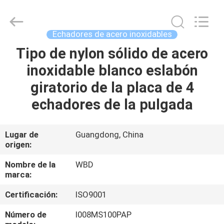
Guangzhou
Ylcaster
Metal
Co.,
Ltd..
Echadores de acero inoxidables
All
Rights
Tipo de nylon sólido de acero
HOGAR
Reserved.
inoxidable blanco eslabón
PRODUCTOS
giratorio de la placa de 4
echadores de la pulgada
VIDEOS
Lugar de
Guangdong, China
origen:
SOBRE
NOSOTROS
Nombre de la
WBD
marca:
VIAJE
Certificación:
ISO9001
DE
Número de
I008MS100PAP