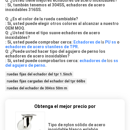
Q: ¿Usted tiene mejores echadores de acero inoxidables?
: Sí, también tenemos el 304SS, echadores de acero
inoxidables 316SS.
Q: ¿Es el color de la rueda cambiable?
: Sí, usted puede elegir otros colores al alcanzar a nuestro
OEM MOQ.
Q: ¿Usted tiene el tipo suave echadores de acero
inoxidables?
: Sí, usted puede comprobar cerca:
Echadores de
la
PU ss
o
echadores de acero staniless de TPR
.
Q: ¿Puede usted hacer tipo del agujero de perno los
echadores de acero inoxidables?
: Sí, usted puede comprobarlos cerca:
echadores de
los
ss
del agujero de perno
.
ruedas fijas del echador del tpr 1.5inch
ruedas fijas cargadas del echador del tpr 66lbs
ruedas del echador de 304ss 50m m
Obtenga el mejor precio por
Tipo de nylon sólido de acero
inoxidable blanco eslabón