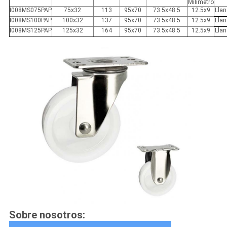
Milímetro
I008MS075PAP
75x32
113
95x70
73.5x48.5
12.5x9
Llan
I008MS100PAP
100x32
137
95x70
73.5x48.5
12.5x9
Llan
I008MS125PAP
125x32
164
95x70
73.5x48.5
12.5x9
Llan
Sobre nosotros: