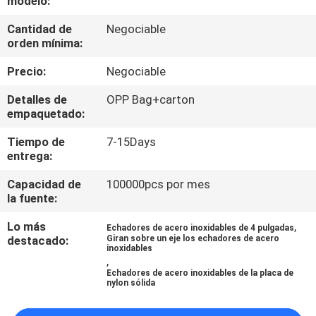
modelo:
LA
Cantidad de
Negociable
FÁBRICA
orden mínima:
Precio:
Negociable
CONTROL
DE
Detalles de
OPP Bag+carton
empaquetado:
CALIDAD
Tiempo de
7-15Days
entrega:
ÉNTRENOS
Capacidad de
100000pcs por mes
EN
la fuente:
CONTACTO
Lo más
,
Echadores de acero inoxidables de 4 pulgadas
CON
destacado:
Giran sobre un eje los echadores de acero
inoxidables
,
Echadores de acero inoxidables de la placa de
nylon sólida
PIDA
UNA