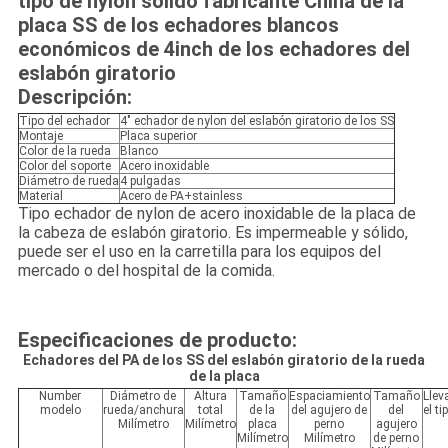
tipo de nylon sólido fabricante China de la
placa SS de los echadores blancos
económicos de 4inch de los echadores del
eslabón giratorio
Descripción:
Tipo del echador
4" echador de nylon del eslabón giratorio de los SS
Montaje
Placa superior
Color de la rueda
Blanco
Color del soporte
Acero inoxidable
Diámetro de rueda
4 pulgadas
Material
Acero de PA+stainless
Tipo echador de nylon de acero inoxidable de la placa de
la cabeza de eslabón giratorio. Es impermeable y sólido,
puede ser el uso en la carretilla para los equipos del
mercado o del hospital de la comida.
Especificaciones de producto:
Echadores del PA de los SS del eslabón giratorio de la rueda
de la placa
Number
Diámetro de
Altura
Tamaño
Espaciamiento
Tamaño
Llev
modelo
rueda/anchura
total
de la
del agujero de
del
el ti
Milímetro
Milímetro
placa
perno
agujero
Milímetro
Milímetro
de perno