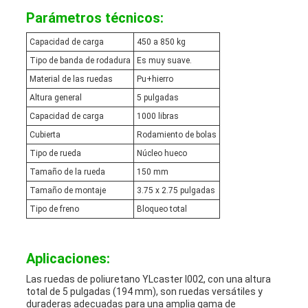
Parámetros técnicos:
Capacidad de carga
450 a 850 kg
Tipo de banda de rodadura
Es muy suave.
Material de las ruedas
Pu+hierro
Altura general
5 pulgadas
Capacidad de carga
1000 libras
Cubierta
Rodamiento de bolas
Tipo de rueda
Núcleo hueco
Tamaño de la rueda
150 mm
Tamaño de montaje
3.75 x 2.75 pulgadas
Tipo de freno
Bloqueo total
Aplicaciones:
Las ruedas de poliuretano YLcaster I002, con una altura
total de 5 pulgadas (194 mm), son ruedas versátiles y
duraderas adecuadas para una amplia gama de