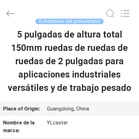
2026
Guangzhou
Ylcaster
Metal
Echadores del poliuretano
Co.,
Ltd..
5 pulgadas de altura total
HOGAR
All
Rights
Reserved.
150mm ruedas de ruedas de
PRODUCTOS
ruedas de 2 pulgadas para
aplicaciones industriales
VIDEOS
versátiles y de trabajo pesado
SOBRE
Place of Origin:
Guangdong, China
NOSOTROS
Nombre de la
YLcaster
marca:
VIAJE