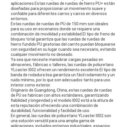
aplicaciones.Estas ruedas de ruedas de hierro PU+ están
diseñadas para proporcionar un movimiento suave y
confiable para diferentes carros y carros en diversos
entornos.
Estas ruedas de ruedas de PU de 150 mm son ideales
para su uso en escenarios donde se requiere una
combinación de movilidad y estabilidad.El tipo de freno de
bloqueo total garantiza que las ruedas de ruedas de
hierro fundido PU giratorias del carrito puedan bloquearse
con seguridad en su lugar cuando sea necesario, evitando
cualquier movimiento no deseado.
Ya sea que necesite maniobrar cargas pesadas en
almacenes, fábricas o talleres, las ruedas de poliuretano
YLcaster I002 ofrecen un rendimiento excelente.El tipo de
banda de rodadura lisa garantiza un fácil rodamiento y un
ruido mínimo, por lo que son adecuados tanto para uso
interior como exterior.
Originario de Guangdong, China, estas ruedas de ruedas
de PU se fabrican con altos estándares, garantizando
fiabilidad y longevidad.y el modelo I002 está a la altura de
esta reputación ofreciendo una combinación de
durabilidad, funcionalidad y facilidad de uso.
En general, las ruedas de poliuretano YLcaster I002 son
una solución versátil para una amplia gama de
aplicaciones, incluidos entornos industriales, espacios