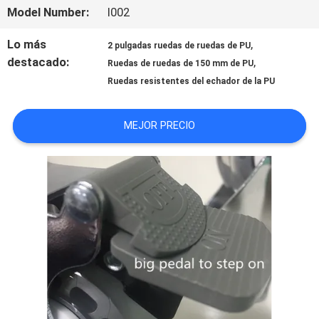
Model Number:
I002
DE
Lo más
,
2 pulgadas ruedas de ruedas de PU
LA
destacado:
,
Ruedas de ruedas de 150 mm de PU
Ruedas resistentes del echador de la PU
FÁBRICA
MEJOR PRECIO
CONTROL
DE
CALIDAD
ÉNTRENOS
EN
CONTACTO